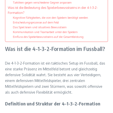
Taktiken gegen verschiedene Gegner anpassen
Was ist die Bedeutung des Spielerbewusstseins in der 4-1-3-2-
Formation?
Kognitive Fähigkeiten, die von den Spielern benötigt werden
Entscheidungsprozesse auf dem Feld
Das Spiel lesen und situatives Bewusstsein
Kommunikation und Teamarbeit unter den Spielern
Einfluss des Spielerbewusstseins auf die Gesamtleistung
Was ist die 4-1-3-2-Formation im Fussball?
Die 4-1-3-2-Formation ist ein taktisches Setup im Fussball, das
eine starke Präsenz im Mittelfeld betont und gleichzeitig
defensive Solidität wahrt. Sie besteht aus vier Verteidigern,
einem defensiven Mittelfeldspieler, drei zentralen
Mittelfeldspielern und zwei Stürmern, was sowohl offensive
als auch defensive Flexibilität ermöglicht.
Definition und Struktur der 4-1-3-2-Formation