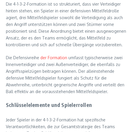
Die 4-1-3-2-Formation ist so strukturiert, dass vier Verteidiger
hinten stehen, ein Spieler in einer defensiven Mittelfeldrolle
agiert, drei Mittelfeldspieler sowohl die Verteidigung als auch
den Angriff unterstützen können und zwei Stürmer vorne
positioniert sind. Diese Anordnung bietet einen ausgewogenen
Ansatz, der es den Teams ermöglicht, das Mittelfeld zu
kontrollieren und sich auf schnelle Übergänge vorzubereiten.
Die Defensivreihe
der Formation
umfasst typischerweise zwei
Innenverteidiger und zwei Außenverteidiger, die ebenfalls zu
Angriffsspielzügen beitragen können. Der alleinstehende
defensive Mittelfeldspieler fungiert als Schutz für die
Abwehrreihe, unterbricht gegnerische Angriffe und verteilt den
Ball effektiv an die vorausstehenden Mittelfeldspieler.
Schlüsselelemente und Spielerrollen
Jeder Spieler in der 4-1-3-2-Formation hat spezifische
Verantwortlichkeiten, die zur Gesamtstrategie des Teams