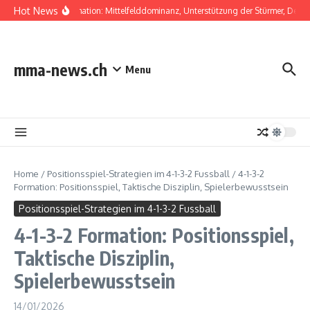
Skip to content
Hot News
4-1-3-2 Formation: Mittelfelddominanz, Unterstützung der Stürmer, Defensi
mma-news.ch
Menu
Home
/
Positionsspiel-Strategien im 4-1-3-2 Fussball
/
4-1-3-2
Formation: Positionsspiel, Taktische Disziplin, Spielerbewusstsein
Positionsspiel-Strategien im 4-1-3-2 Fussball
4-1-3-2 Formation: Positionsspiel,
Taktische Disziplin,
Spielerbewusstsein
14/01/2026