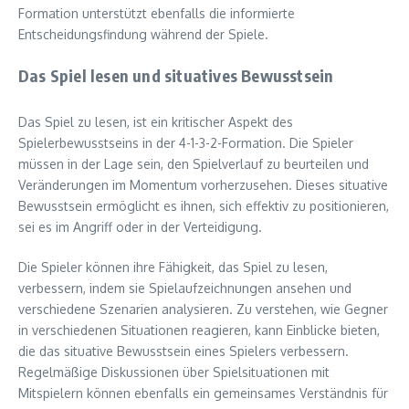
Formation unterstützt ebenfalls die informierte
Entscheidungsfindung während der Spiele.
Das Spiel lesen und situatives Bewusstsein
Das Spiel zu lesen, ist ein kritischer Aspekt des
Spielerbewusstseins in der 4-1-3-2-Formation. Die Spieler
müssen in der Lage sein, den Spielverlauf zu beurteilen und
Veränderungen im Momentum vorherzusehen. Dieses situative
Bewusstsein ermöglicht es ihnen, sich effektiv zu positionieren,
sei es im Angriff oder in der Verteidigung.
Die Spieler können ihre Fähigkeit, das Spiel zu lesen,
verbessern, indem sie Spielaufzeichnungen ansehen und
verschiedene Szenarien analysieren. Zu verstehen, wie Gegner
in verschiedenen Situationen reagieren, kann Einblicke bieten,
die das situative Bewusstsein eines Spielers verbessern.
Regelmäßige Diskussionen über Spielsituationen mit
Mitspielern können ebenfalls ein gemeinsames Verständnis für