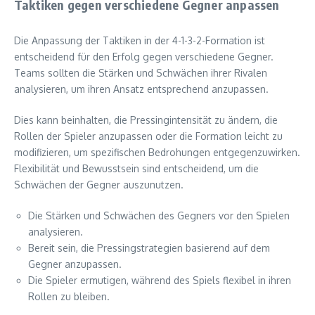
Taktiken gegen verschiedene Gegner anpassen
Die Anpassung der Taktiken in der 4-1-3-2-Formation ist
entscheidend für den Erfolg gegen verschiedene Gegner.
Teams sollten die Stärken und Schwächen ihrer Rivalen
analysieren, um ihren Ansatz entsprechend anzupassen.
Dies kann beinhalten, die Pressingintensität zu ändern, die
Rollen der Spieler anzupassen oder die Formation leicht zu
modifizieren, um spezifischen Bedrohungen entgegenzuwirken.
Flexibilität und Bewusstsein sind entscheidend, um die
Schwächen der Gegner auszunutzen.
Die Stärken und Schwächen des Gegners vor den Spielen
analysieren.
Bereit sein, die Pressingstrategien basierend auf dem
Gegner anzupassen.
Die Spieler ermutigen, während des Spiels flexibel in ihren
Rollen zu bleiben.