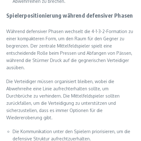
Abwehrreihen zu brechen.
Spielerpositionierung während defensiver Phasen
Während defensiver Phasen wechselt die 4-1-3-2-Formation zu
einer kompakteren Form, um den Raum für den Gegner zu
begrenzen. Der zentrale Mittelfeldspieler spielt eine
entscheidende Rolle beim Pressen und Abfangen von Pässen,
während die Stürmer Druck auf die gegnerischen Verteidiger
ausüben.
Die Verteidiger müssen organisiert bleiben, wobei die
Abwehrreihe eine Linie aufrechterhalten sollte, um
Durchbrüche zu verhindern. Die Mittelfeldspieler sollten
zurückfallen, um die Verteidigung zu unterstützen und
sicherzustellen, dass es immer Optionen für die
Wiedereroberung gibt.
Die Kommunikation unter den Spielern priorisieren, um die
defensive Struktur aufrechtzuerhalten.