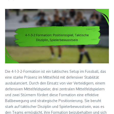
Die 4-1-3-2-Formation ist ein taktisches Setup im Fussball, das
eine starke Präsenz im Mittelfeld mit defensiver Stabilität
ausbalanciert. Durch den Einsatz von vier Verteidigern, einem
defensiven Mittelfeldspieler, drei zentralen Mittelfeldspielern
und zwei Stürmern fördert diese Formation eine effektive
Ballbewegung und strategische Positionierung. Sie beruht
stark auf taktischer Disziplin und Spielerbewusstsein, was es
den Teams ermöglicht, ihre Formation beizubehalten und sich