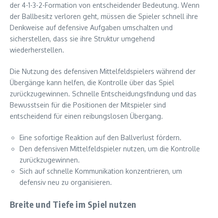
der 4-1-3-2-Formation von entscheidender Bedeutung. Wenn
der Ballbesitz verloren geht, müssen die Spieler schnell ihre
Denkweise auf defensive Aufgaben umschalten und
sicherstellen, dass sie ihre Struktur umgehend
wiederherstellen.
Die Nutzung des defensiven Mittelfeldspielers während der
Übergänge kann helfen, die Kontrolle über das Spiel
zurückzugewinnen. Schnelle Entscheidungsfindung und das
Bewusstsein für die Positionen der Mitspieler sind
entscheidend für einen reibungslosen Übergang.
Eine sofortige Reaktion auf den Ballverlust fördern.
Den defensiven Mittelfeldspieler nutzen, um die Kontrolle
zurückzugewinnen.
Sich auf schnelle Kommunikation konzentrieren, um
defensiv neu zu organisieren.
Breite und Tiefe im Spiel nutzen