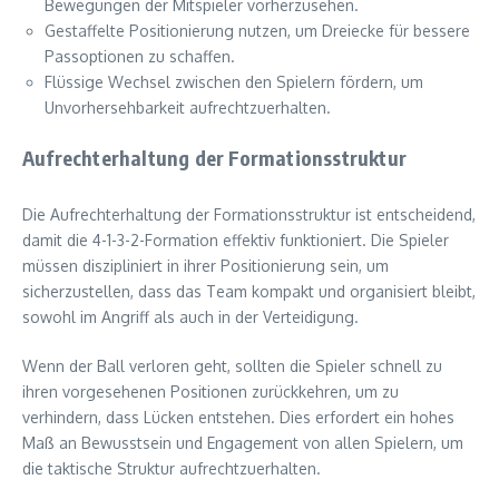
Bewegungen der Mitspieler vorherzusehen.
Gestaffelte Positionierung nutzen, um Dreiecke für bessere
Passoptionen zu schaffen.
Flüssige Wechsel zwischen den Spielern fördern, um
Unvorhersehbarkeit aufrechtzuerhalten.
Aufrechterhaltung der Formationsstruktur
Die Aufrechterhaltung der Formationsstruktur ist entscheidend,
damit die 4-1-3-2-Formation effektiv funktioniert. Die Spieler
müssen diszipliniert in ihrer Positionierung sein, um
sicherzustellen, dass das Team kompakt und organisiert bleibt,
sowohl im Angriff als auch in der Verteidigung.
Wenn der Ball verloren geht, sollten die Spieler schnell zu
ihren vorgesehenen Positionen zurückkehren, um zu
verhindern, dass Lücken entstehen. Dies erfordert ein hohes
Maß an Bewusstsein und Engagement von allen Spielern, um
die taktische Struktur aufrechtzuerhalten.