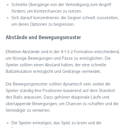
Schnelle Übergänge von der Verteidigung zum Angriff
fördern, um Konterchancen zu nutzen.
Sich darauf konzentrieren, die Gegner schnell zuzustellen,
um deren Optionen zu begrenzen.
Abstände und Bewegungsmuster
Effektive Abstände sind in der 4-1-3-2-Formation entscheidend,
um flüssige Bewegungen und Pässe zu ermöglichen. Die
Spieler sollten einen Abstand halten, der eine schnelle
Ballzirkulation ermöglicht und Gedränge vermeidet.
Die Bewegungsmuster sollten dynamisch sein, wobei die
Spieler ständig ihre Positionen basierend auf dem Standort
des Balls anpassen. Dazu gehören diagonale Läufe und
überlappende Bewegungen, um Chancen zu schaffen und die
Verteidiger zu verwirren.
Die Spieler ermutigen, das Spiel zu lesen und die