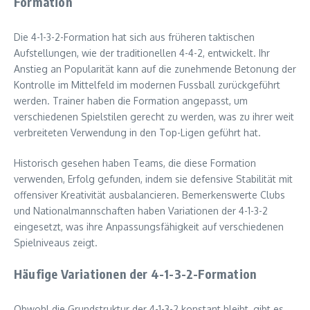
Formation
Die 4-1-3-2-Formation hat sich aus früheren taktischen
Aufstellungen, wie der traditionellen 4-4-2, entwickelt. Ihr
Anstieg an Popularität kann auf die zunehmende Betonung der
Kontrolle im Mittelfeld im modernen Fussball zurückgeführt
werden. Trainer haben die Formation angepasst, um
verschiedenen Spielstilen gerecht zu werden, was zu ihrer weit
verbreiteten Verwendung in den Top-Ligen geführt hat.
Historisch gesehen haben Teams, die diese Formation
verwenden, Erfolg gefunden, indem sie defensive Stabilität mit
offensiver Kreativität ausbalancieren. Bemerkenswerte Clubs
und Nationalmannschaften haben Variationen der 4-1-3-2
eingesetzt, was ihre Anpassungsfähigkeit auf verschiedenen
Spielniveaus zeigt.
Häufige Variationen der 4-1-3-2-Formation
Obwohl die Grundstruktur der 4-1-3-2 konstant bleibt, gibt es