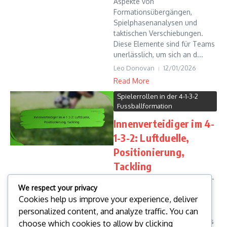
Aspekte von
Formationsübergängen,
Spielphasenanalysen und
taktischen Verschiebungen.
Diese Elemente sind für Teams
unerlässlich, um sich an d...
Leo Donovan
12/01/2026
Read More
Spielerrollen in der 4-1-3-2
Fussballformation
Innenverteidiger im 4-
1-3-2: Luftduelle,
Positionierung,
Tackling
Der Innenverteidiger in einer 4-
We respect your privacy
1-3-2-Formation spielt eine
Cookies help us improve your experience, deliver
entscheidende Rolle für die
personalized content, and analyze traffic. You can
defensive Stabilität und
benötigt eine Kombination aus
choose which cookies to allow by clicking